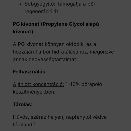
Sebgyógyító:
Támogatja a bőr
regenerációját.
PG kivonat (Propylene Glycol alapú
kivonat):
A PG kivonat könnyen oldódik, és a
hozzájárul a bőr hidratálásához, megőrizve
annak nedvességtartalmát.
Felhasználás:
Ajánlott koncentráció:
1-10% bőrápoló
készítményekben.
Tárolás:
Hűvös, száraz helyen, napfénytől védve
tárolandó.