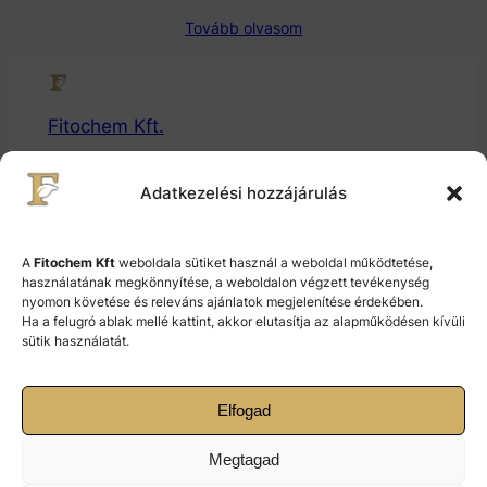
Tovább olvasom
Fitochem Kft.
Gyógytermékalapanyaggyártó és Fejlesztő Kft.
Adatkezelési hozzájárulás
© 2024 Fitochem Kft.
A
Fitochem Kft
weboldala sütiket használ a weboldal működtetése,
használatának megkönnyítése, a weboldalon végzett tevékenység
nyomon követése és releváns ajánlatok megjelenítése érdekében.
Cookie Policy (EU)
Ha a felugró ablak mellé kattint, akkor elutasítja az alapműködésen kívüli
sütik használatát.
Terms and Conditions
Elfogad
2200 Monor, Kossuth Lajos 147.
Megtagad
+36-29-412-754