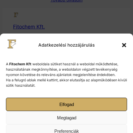
Fitochem Kft.
Gyógytermékalapanyaggyártó és Fejlesztő Kft.
Adatkezelési hozzájárulás
© 2024 Fitochem Kft.
A
Fitochem Kft
weboldala sütiket használ a weboldal működtetése,
használatának megkönnyítése, a weboldalon végzett tevékenység
nyomon követése és releváns ajánlatok megjelenítése érdekében.
Cookie Policy (EU)
Ha a felugró ablak mellé kattint, akkor elutasítja az alapműködésen kívüli
sütik használatát.
Terms and Conditions
Elfogad
2200 Monor, Kossuth Lajos 147.
Megtagad
+36-29-412-754
Preferenciák