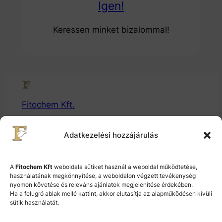
Igen!
Keressen minket bizalommal!
Fitochem Kft.
Gyógytermékalapanyaggyártó és Fejlesztő Kft.
Adatkezelési hozzájárulás
© 2024 Fitochem Kft.
A
Fitochem Kft
weboldala sütiket használ a weboldal működtetése,
használatának megkönnyítése, a weboldalon végzett tevékenység
nyomon követése és releváns ajánlatok megjelenítése érdekében.
Cookie Policy (EU)
Ha a felugró ablak mellé kattint, akkor elutasítja az alapműködésen kívüli
sütik használatát.
Terms and Conditions