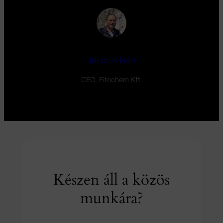
Jakóczi Iván
CEO, Fitochem Kft.
Készen áll a közös
munkára?