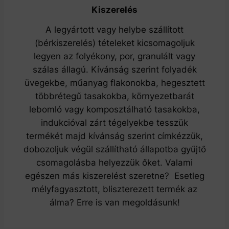
Kiszerelés
A legyártott vagy helybe szállított
(bérkiszerelés) tételeket kicsomagoljuk
legyen az folyékony, por, granulált vagy
szálas állagú. Kívánság szerint folyadék
üvegekbe, műanyag flakonokba, hegesztett
többrétegű tasakokba, környezetbarát
lebomló vagy komposztálható tasakokba,
indukcióval zárt tégelyekbe tesszük
termékét majd kívánság szerint címkézzük,
dobozoljuk végül szállítható állapotba gyűjtő
csomagolásba helyezzük őket. Valami
egészen más kiszerelést szeretne? Esetleg
mélyfagyasztott, bliszterezett termék az
álma? Erre is van megoldásunk!