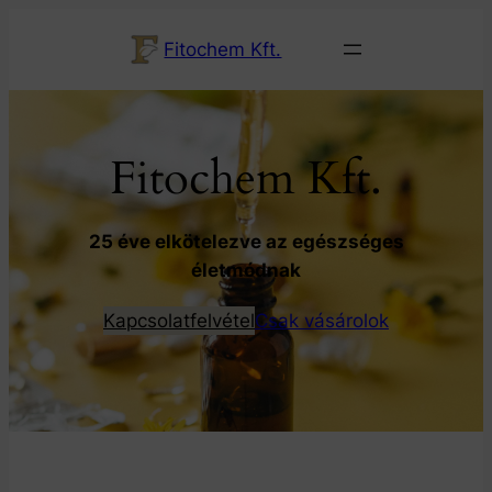
Ugrás
Fitochem Kft.
a
tartalomhoz
Fitochem Kft.
25 éve elkötelezve az egészséges
életmódnak
Kapcsolatfelvétel
Csak vásárolok